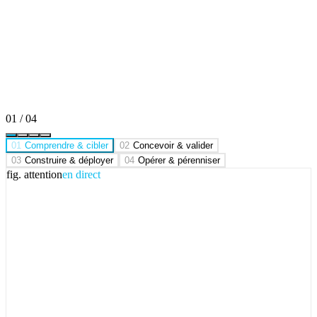
STARTED HERE
USE CASE · 01
ELYADATA
YOUR TEAM
THE INTERSECTION
WHERE AI USE CASES ARE BORN
FROM THE
INTERSECTION
· TO
YOUR
GROWTH
01
/
04
01
Comprendre & cibler
02
Concevoir & valider
03
Construire & déployer
04
Opérer & pérenniser
fig. attention
en direct
×
elyadata
your team
USE CASES ·
BORN FROM THE INTERSECTION
YOUR BUSINESS
GROWN · WITH THE RIGHT AI
scale
USE CASE · 03
prove
USE CASE · 02
discover
STARTED HERE
USE CASE · 01
ELYADATA
YOUR TEAM
THE INTERSECTION