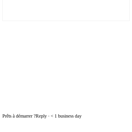
WHERE AI USE CASES ARE BORN
FROM THE
INTERSECTION
· TO
YOUR
GROWTH
Prêts à démarrer ?
Reply · < 1 business day