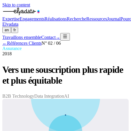
Skip to content
Expertise
Engagements
Réalisations
Recherche
Ressources
Journal
Pour
Elyadata
en
fr
Travaillons ensemble
Contact
→
←
Références Clients
N°
02
/
06
Assurance
2018
Vers une souscription plus rapide
et plus équitable
B2B Technology
Data Integration
AI