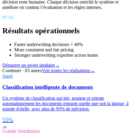
décision reste humaine. Chaque décision enrichit le système et
améliore en continu l’évaluation et les règles internes.
N°
03
Résultats opérationnels
Faster underwriting decisions + 40%
More consistent and fair pricing
Stronger underwriting expertise across teams
Démarrer un projet similaire
→
Continuer · 03 autres
Voir toutes les réalisations
→
Santé
Classification intelligente de documents
Un système de classification qui trie, nomme et oriente
automatiquement les documents entrants quelle que soit la langue, à
grande échelle, avec plus de 95% de précision.
55%
→
Grande Distribution